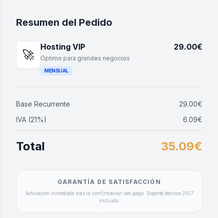
Resumen del Pedido
Hosting VIP
29.00€
🚀
Óptimo para grandes negocios
MENSUAL
Base Recurrente
29.00€
IVA (21%)
6.09€
Total
35.09€
GARANTÍA DE SATISFACCIÓN
Activación inmediata tras la confirmación del pago. Soporte técnico 24/7
incluido.